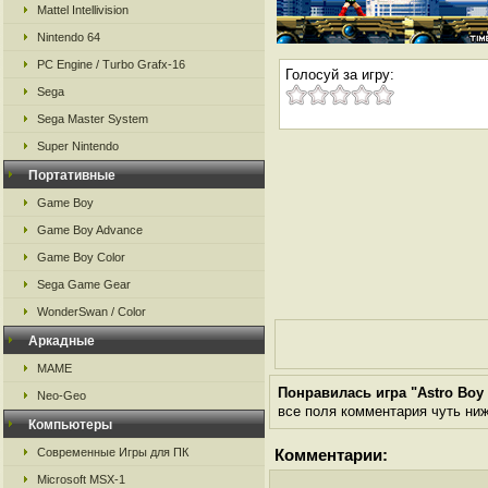
Mattel Intellivision
Nintendo 64
PC Engine / Turbo Grafx-16
Голосуй за игру:
Sega
Sega Master System
Super Nintendo
Портативные
Game Boy
Game Boy Advance
Game Boy Color
Sega Game Gear
WonderSwan / Color
Аркадные
MAME
Понравилась игра "Astro Boy 
Neo-Geo
все поля комментария чуть ниже
Компьютеры
Современные Игры для ПК
Комментарии:
Microsoft MSX-1