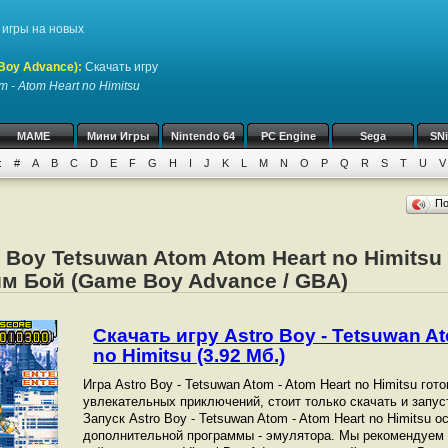
игры на новых
Boy Advance)
:
Скачать игру
m - Atom Heart no Himitsu
MAME
Мини Игры
Nintendo 64
PC Engine
Sega
SN
:
#
A
B
C
D
E
F
G
H
I
J
K
L
M
N
O
P
Q
R
S
T
U
V
П
o Boy Tetsuwan Atom Atom Heart no Himitsu
м Бой (Game Boy Advance / GBA)
Скачать игру Astro Boy - Tetsuwan At
no Himitsu (3.92 Мб.)
Игра Astro Boy - Tetsuwan Atom - Atom Heart no Himitsu гот
увлекательных приключений, стоит только скачать и запус
Запуск Astro Boy - Tetsuwan Atom - Atom Heart no Himitsu
дополнительной программы - эмулятора. Мы рекомендуем 