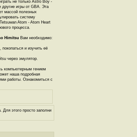
грать не только Astro Boy -
се другие игры от GBА. Эта
ет массой полезных
гулировать систему
Tetsuwan Atom - Atom Heart
рового процесса.
no Himitsu
Вам необходимо:
, покопаться и изучить её
itsu
через эмулятор.
сь компьютерным гением
может наша подробная
ями работы. Ознакомиться с
 Для этого просто заполни