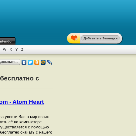
intendo
W
X
Y
Z
оделиться…
 бесплатно с
om - Atom Heart
ова увести Вас в мир своих
тить её на компьютере.
 осуществляется с помощью
бесплатно скачать с нашего