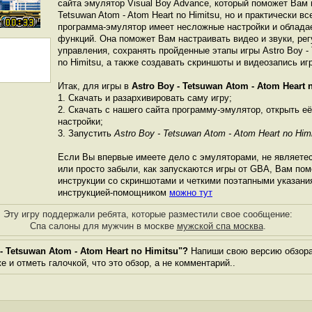
сайта эмулятор Visual Boy Advance, который поможет Вам и
Tetsuwan Atom - Atom Heart no Himitsu, но и практически в
программа-эмулятор имеет несложные настройки и облада
функций. Она поможет Вам настраивать видео и звуки, ре
управления, сохранять пройденные этапы игры Astro Boy - 
no Himitsu, а также создавать скриншоты и видеозапись иг
Итак, для игры в
Astro Boy - Tetsuwan Atom - Atom Heart 
1. Скачать и разархивировать саму игру;
2. Скачать с нашего сайта программу-эмулятор, открыть её
настройки;
3. Запустить
Astro Boy - Tetsuwan Atom - Atom Heart no Him
Если Вы впервые имеете дело с эмуляторами, не являете
или просто забыли, как запускаются игры от GBА, Вам по
инструкции со скриншотами и четкими поэтапными указани
инструкцией-помощником
можно тут
Эту игру поддержали ребята, которые разместили свое сообщение:
Спа салоны для мужчин в москве
мужской спа москва
.
- Tetsuwan Atom - Atom Heart no Himitsu"?
Напиши свою версию обзора.
 и отметь галочкой, что это обзор, а не комментарий..