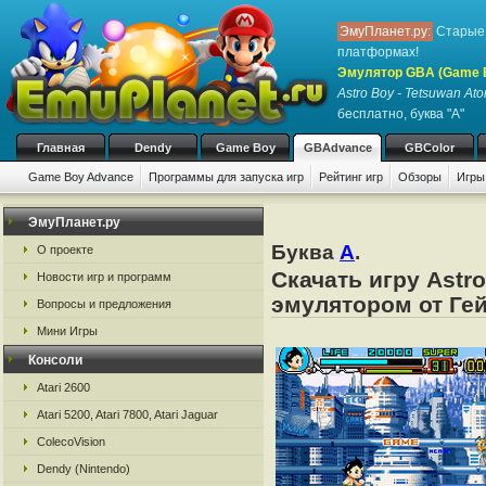
ЭмуПланет.ру:
Старые 
платформах!
Эмулятор GBA (Game 
Astro Boy - Tetsuwan Ato
бесплатно, буква "A"
Главная
Dendy
Game Boy
GBAdvance
GBColor
Game Boy Advance
Программы для запуска игр
Рейтинг игр
Обзоры
Игры
ЭмуПланет.ру
Буква
A
.
О проекте
Скачать игру Astr
Новости игр и программ
эмулятором от Гей
Вопросы и предложения
Мини Игры
Консоли
Atari 2600
Atari 5200, Atari 7800, Atari Jaguar
ColecoVision
Dendy (Nintendo)