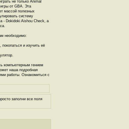
играть не только Animal
е игры от GBА. Эта
ет массой полезных
гулировать систему
 - Dokidoki Aishou Check, а
са.
м необходимо:
, покопаться и изучить её
улятор.
сь компьютерным гением
может наша подробная
ями работы. Ознакомиться с
росто заполни все поля