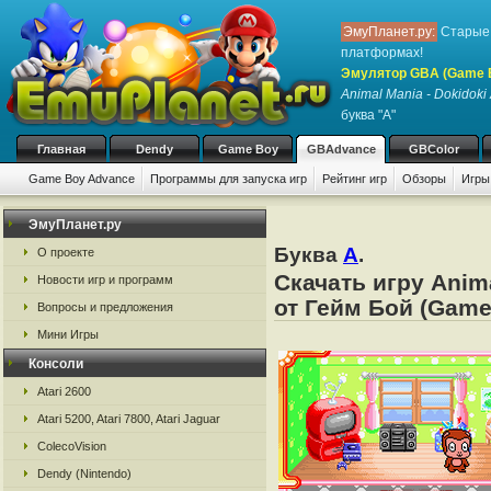
ЭмуПланет.ру:
Старые 
платформах!
Эмулятор GBA (Game 
Animal Mania - Dokidoki
буква "A"
Главная
Dendy
Game Boy
GBAdvance
GBColor
Game Boy Advance
Программы для запуска игр
Рейтинг игр
Обзоры
Игры
ЭмуПланет.ру
Буква
A
.
О проекте
Скачать игру Anim
Новости игр и программ
от Гейм Бой (Game
Вопросы и предложения
Мини Игры
Консоли
Atari 2600
Atari 5200, Atari 7800, Atari Jaguar
ColecoVision
Dendy (Nintendo)