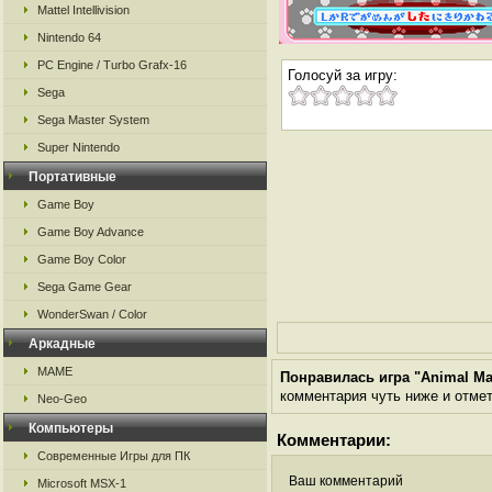
Mattel Intellivision
Nintendo 64
PC Engine / Turbo Grafx-16
Голосуй за игру:
Sega
Sega Master System
Super Nintendo
Портативные
Game Boy
Game Boy Advance
Game Boy Color
Sega Game Gear
WonderSwan / Color
Аркадные
MAME
Понравилась игра "Animal Man
комментария чуть ниже и отметь
Neo-Geo
Компьютеры
Комментарии:
Современные Игры для ПК
Ваш комментарий
Microsoft MSX-1