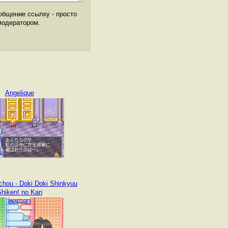
общение ссылку - просто
модератором.
Angelique
chou - Doki Doki Shinkyuu
Shiken! no Kan