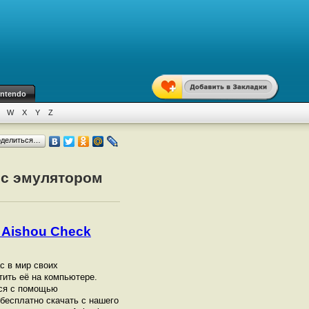
intendo
W
X
Y
Z
оделиться…
о с эмулятором
i Aishou Check
ас в мир своих
тить её на компьютере.
тся с помощью
бесплатно скачать с нашего