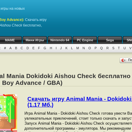
игры на новых
Boy Advance)
:
Скачать игру
 Aishou Check
бесплатно,
MAME
Мини Игры
Nintendo 64
PC Engine
Sega
SN
:
#
A
B
C
D
E
F
G
H
I
J
K
L
M
N
O
P
Q
R
S
T
U
V
П
al Mania Dokidoki Aishou Check бесплатн
 Boy Advance / GBA)
Скачать игру Animal Mania - Dokidok
(1.17 Мб.)
Игра Animal Mania - Dokidoki Aishou Check готова увести В
увлекательных приключений, стоит только скачать и запус
Запуск Animal Mania - Dokidoki Aishou Check осуществляе
дополнительной программы - эмулятора. Мы рекомендуем 