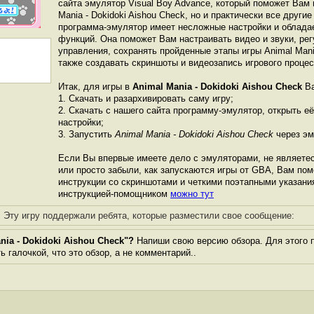
сайта эмулятор Visual Boy Advance, который поможет Вам 
Mania - Dokidoki Aishou Check, но и практически все други
программа-эмулятор имеет несложные настройки и облада
функций. Она поможет Вам настраивать видео и звуки, ре
управления, сохранять пройденные этапы игры Animal Mania
также создавать скриншоты и видеозапись игрового процес
Итак, для игры в
Animal Mania - Dokidoki Aishou Check
Ва
1. Скачать и разархивировать саму игру;
2. Скачать с нашего сайта программу-эмулятор, открыть её
настройки;
3. Запустить
Animal Mania - Dokidoki Aishou Check
через эм
Если Вы впервые имеете дело с эмуляторами, не являете
или просто забыли, как запускаются игры от GBА, Вам по
инструкции со скриншотами и четкими поэтапными указани
инструкцией-помощником
можно тут
Эту игру поддержали ребята, которые разместили свое сообщение:
ia - Dokidoki Aishou Check"?
Напиши свою версию обзора. Для этого п
 галочкой, что это обзор, а не комментарий..