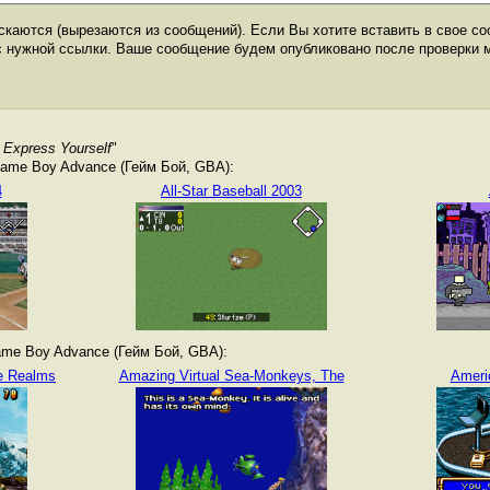
каются (вырезаются из сообщений). Если Вы хотите вставить в свое со
с нужной ссылки. Ваше сообщение будем опубликовано после проверки 
- Express Yourself
"
ame Boy Advance (Гейм Бой, GBA):
4
All-Star Baseball 2003
me Boy Advance (Гейм Бой, GBA):
he Realms
Amazing Virtual Sea-Monkeys, The
Ameri