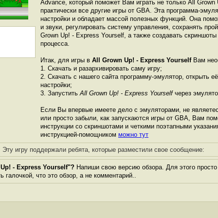
Advance, который поможет Вам играть не только All Grown Up
практически все другие игры от GBА. Эта программа-эмул
настройки и обладает массой полезных функций. Она пом
и звуки, регулировать систему управления, сохранять прой
Grown Up! - Express Yourself, а также создавать скриншоты
процесса.
Итак, для игры в
All Grown Up! - Express Yourself
Вам нео
1. Скачать и разархивировать саму игру;
2. Скачать с нашего сайта программу-эмулятор, открыть её
настройки;
3. Запустить
All Grown Up! - Express Yourself
через эмулято
Если Вы впервые имеете дело с эмуляторами, не являете
или просто забыли, как запускаются игры от GBА, Вам по
инструкции со скриншотами и четкими поэтапными указани
инструкцией-помощником
можно тут
Эту игру поддержали ребята, которые разместили свое сообщение:
p! - Express Yourself"?
Напиши свою версию обзора. Для этого просто
 галочкой, что это обзор, а не комментарий..