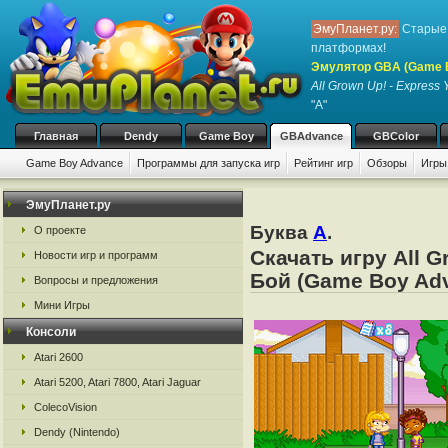
ЭмуПланет.ру:
Старые 
платформах!
Эмулятор GBA (Game 
All Grown Up! - Express 
"A"
Главная
Dendy
Game Boy
GBAdvance
GBColor
Game Boy Advance
Программы для запуска игр
Рейтинг игр
Обзоры
Игры
ЭмуПланет.ру
Буква
A
.
О проекте
Скачать игру All 
Новости игр и программ
Бой (Game Boy Adv
Вопросы и предложения
Мини Игры
Консоли
Atari 2600
Atari 5200, Atari 7800, Atari Jaguar
ColecoVision
Dendy (Nintendo)