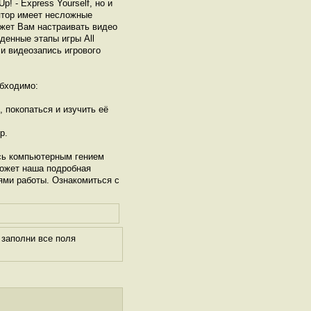
! - Express Yourself, но и
ятор имеет несложные
ожет Вам настраивать видео
денные этапы игры All
 и видеозапись игрового
бходимо:
, покопаться и изучить её
р.
сь компьютерным гением
может наша подробная
ями работы. Ознакомиться с
 заполни все поля