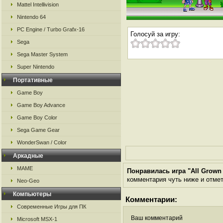
Mattel Intellivision
Nintendo 64
PC Engine / Turbo Grafx-16
Голосуй за игру:
Sega
Sega Master System
Super Nintendo
Портативные
Game Boy
Game Boy Advance
Game Boy Color
Sega Game Gear
WonderSwan / Color
Аркадные
MAME
Понравилась игра "All Grown U
комментария чуть ниже и отметь
Neo-Geo
Компьютеры
Комментарии:
Современные Игры для ПК
Ваш комментарий
Microsoft MSX-1