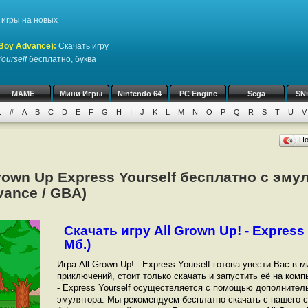
игры на новых
Boy Advance)
:
Скачать игру
Yourself
бесплатно, буква
MAME
Мини Игры
Nintendo 64
PC Engine
Sega
SN
:
#
A
B
C
D
E
F
G
H
I
J
K
L
M
N
O
P
Q
R
S
T
U
V
П
Grown Up Express Yourself бесплатно с эму
ance / GBA)
Скачать игру All Grown Up! - Express 
Мб.)
Игра All Grown Up! - Express Yourself готова увести Вас в
приключений, стоит только скачать и запустить её на комп
- Express Yourself осуществляется с помощью дополнител
эмулятора. Мы рекомендуем бесплатно скачать с нашего с