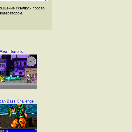
общение ссылку - просто
модератором.
Alien Hominid
can Bass Challenge