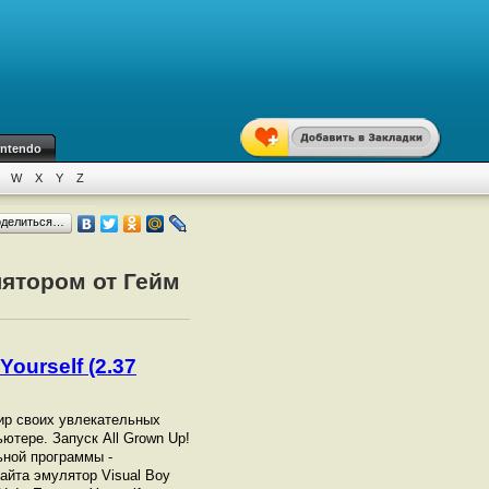
intendo
W
X
Y
Z
оделиться…
лятором от Гейм
Yourself (2.37
 мир своих увлекательных
ьютере. Запуск All Grown Up!
ьной программы -
айта эмулятор Visual Boy