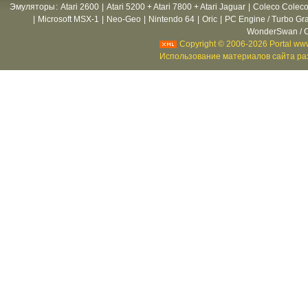
Эмуляторы
:
Atari 2600
|
Atari 5200 + Atari 7800 + Atari Jaguar
|
Coleco Coleco
|
Microsoft MSX-1
|
Neo-Geo
|
Nintendo 64
|
Oric
|
PC Engine / Turbo Gr
WonderSwan / C
Copyright © 2006-2026 Portal www
Использование материалов сайта раз