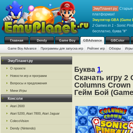
ЭмуПланет.ру:
Старые 
платформах!
Эмулятор GBA (Game 
2 Games in 1 - Sonic Pi
бесплатно, буква "#"
Главная
Dendy
Game Boy
GBAdvance
GBColor
Game Boy Advance
Программы для запуска игр
Рейтинг игр
Обзоры
Игры
ЭмуПланет.ру
Буква
1
.
О проекте
Скачать игру 2 G
Новости игр и программ
Columns Crown 
Вопросы и предложения
Гейм Бой (Game
Мини Игры
Консоли
Atari 2600
Atari 5200, Atari 7800, Atari Jaguar
ColecoVision
Dendy (Nintendo)