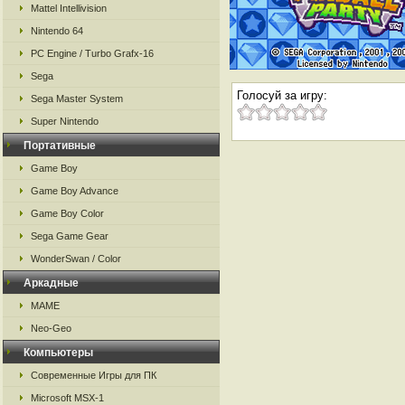
Mattel Intellivision
Nintendo 64
PC Engine / Turbo Grafx-16
Sega
Голосуй за игру:
Sega Master System
Super Nintendo
Портативные
Game Boy
Game Boy Advance
Game Boy Color
Sega Game Gear
WonderSwan / Color
Аркадные
MAME
Neo-Geo
Компьютеры
Современные Игры для ПК
Microsoft MSX-1