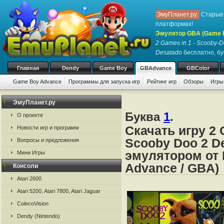
ЭмуПланет.ру:
Старые 
платформах!
Эмулятор GBA (Game 
2 Games in 1 - Scooby-D
Desatado
бесплатно, бук
Главная
Dendy
Game Boy
GBAdvance
GBColor
Game Boy Advance
Программы для запуска игр
Рейтинг игр
Обзоры
Игры
ЭмуПланет.ру
Буква
1
.
О проекте
Скачать игру 2 
Новости игр и программ
Scooby Doo 2 D
Вопросы и предложения
эмулятором от 
Мини Игры
Advance / GBA)
Консоли
Atari 2600
Atari 5200, Atari 7800, Atari Jaguar
ColecoVision
Dendy (Nintendo)