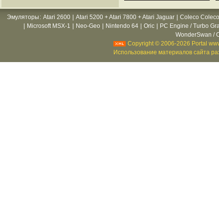
Эмуляторы
:
Atari 2600
|
Atari 5200 + Atari 7800 + Atari Jaguar
|
Coleco Coleco
|
Microsoft MSX-1
|
Neo-Geo
|
Nintendo 64
|
Oric
|
PC Engine / Turbo Gr
WonderSwan / C
Copyright © 2006-2026 Portal www
Использование материалов сайта раз