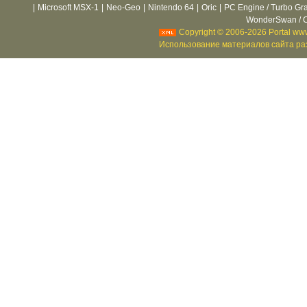
|
Microsoft MSX-1
|
Neo-Geo
|
Nintendo 64
|
Oric
|
PC Engine / Turbo Gr
WonderSwan / C
Copyright © 2006-2026 Portal www
Использование материалов сайта раз