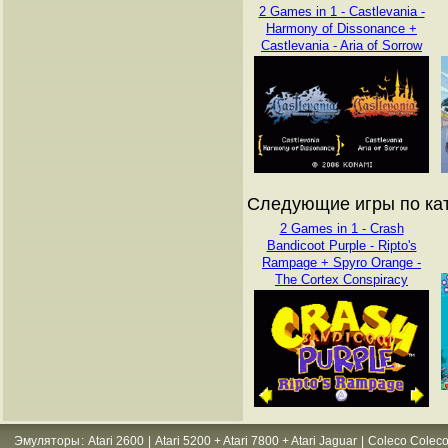
2 Games in 1 - Castlevania -
Harmony of Dissonance +
Castlevania - Aria of Sorrow
Следующие игры по кат
2 Games in 1 - Crash
Bandicoot Purple - Ripto's
Rampage + Spyro Orange -
The Cortex Conspiracy
Эмуляторы
:
Atari 2600
|
Atari 5200 + Atari 7800 + Atari Jaguar
|
Coleco Coleco