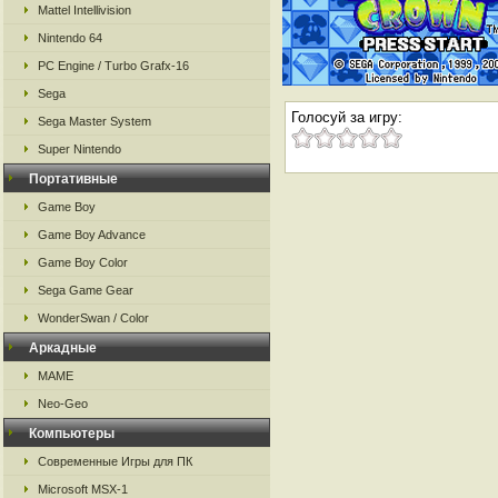
Mattel Intellivision
Nintendo 64
PC Engine / Turbo Grafx-16
Sega
Голосуй за игру:
Sega Master System
Super Nintendo
Портативные
Game Boy
Game Boy Advance
Game Boy Color
Sega Game Gear
WonderSwan / Color
Аркадные
MAME
Neo-Geo
Компьютеры
Современные Игры для ПК
Microsoft MSX-1